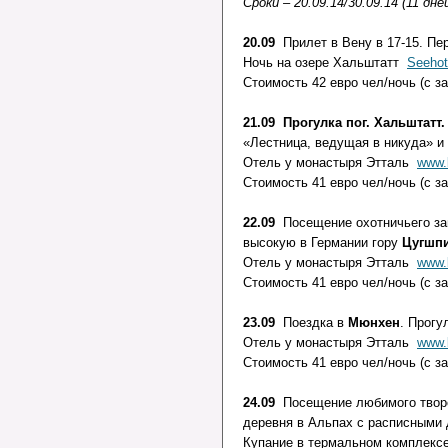
Сроки – 20.09.14/30.09.14 (11 дне
20.09
Прилет в Вену в 17-15. П
Ночь на озере Хальштатт
Seehot
Стоимость 42 евро чел/ночь (с з
21.09 Прогулка пог. Хальштатт
«Лестница, ведущая в никуда» и
Отель у монастыря Этталь
www.
Стоимость 41 е
22.09
Посещение охотничьего за
высокую в Германии гору
Цугшп
Отель у монастыря Этталь
www.
Стоимость 41 евро чел/ночь (с 
23.09
Поездка в
Мюнхен
. Прогу
Отель у монастыря Этталь
www.
Стоимость 41 евро чел/ночь (с з
24.09
Посещение любимого твор
деревня в Альпах с расписными
Купание в термальном комплекс