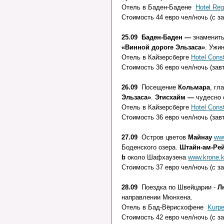
Отель в Баден-Бадене
Hotel Reg
Стоимость 44 евро чел/ночь (с з
25.09 Баден-Баден —
знамениты
«Винной дороге Эльзаса»
. Ужи
Отель в Кайзерсберге
Hotel Const
Стоимость 36 евро чел/ночь (завт
26.09
Посещение
Кольмара
, гл
Эльзаса»
.
Эгисхайм —
чудесно 
Отель в Кайзерсберге
Hotel Const
Стоимость 36 евро чел/ночь (завт
27.09
Остров цветов
Майнау
ww
Боденского озера.
Штайн-ам-Рей
b
около Шафхаузена
www.krone.k
Стоимость 37 евро чел/ночь (с з
28.09
Поездка по Швейцарии -
Л
направлении Мюнхена.
Отель в Бад-Вёрисхофене
Kurpe
Стоимость 42 евро чел/ночь (с з