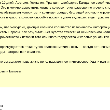
за 10 дней: Австрия, Германия, Франция, Швейцария. Каждая со своей «и
Это и мелкие деревушки, жизнь в которых течет размеренно и очень спо
незабываемым колоритом, и крупные города с бурлящей жизнью и огром
ость и красота которых способна поразить даже видавших виды туристов
ак, что экукурсии, дающие большое количество исторической информаци
там Европы. Как результат - нет чувства тяжести от неимоверного кол
ричастности к истории того или иного государства и желание узнать ка
преимуществом таких туров является мобильность — всегда есть возмо
оды, настроения и желания.
что вы делаете нашу жизнь ярче, насыщеннее и интереснее! Удачи вам и 
овы и Быковы.
ек