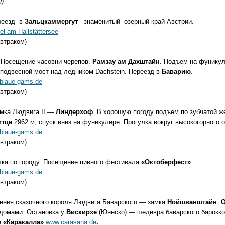
й)
ереезд в
Зальцкаммергут
-
знаменитый озерный край Австрии.
el am Hallstättersee
автраком)
.
Посещение часовни черепов.
Рамзау ам Дахштайн
. Подъем на фунику
 подвесной мост над ледником Dachstein. Переезд в
Баварию
.
blaue-gams.de
вро чел/ночь (с завтраком)
мка Людвига II —
Линдерхоф
. В хорошую погоду подъем по зубчатой ж
итце
2962 м, спуск вниз на фуникулере. Прогулка вокруг высокогорного 
blaue-gams.de
завтраком)
лка по городу. Посещение пивного фестиваля
«Октоберфест»
blaue-gams.de
автраком)
ения сказочного короля Людвига Баварского — замка
Нойшванштайн
.
О
 домами. Остановка у
Вискирхе
(Юнеско) — шедевра баварского барокко
е
«Каракалла»
www.carasana.de
.