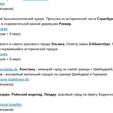
ent
автраком)
й бальнеологический курорт. Прогулка по исторической части
Страсбур
н в очаровательной винной деревушке
Реквир.
antin
рак + 9 евро)
авного и самого красивого города
Эльзаса.
Осмотр замка
О-Кёнигсбург
.
сохранившийся исторический городок.
antin
рак + 9 евро)
w.mainau.de
.
Констанц -
немецкий город на самой границе с Швейцарией,
н -
волшебный маленький городок на границе Швейцарии и Германии.
rone-stuehlingen.de
автраком)
юцерн
,
Рейнский водопад
.
Линдау
, красивый город на берегу Боденск
nsion Angelika
автраком)