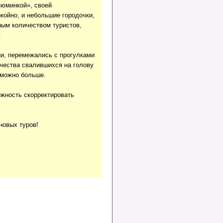
зюминкой», своей
койно, и небольшие городочки,
ным количеством туристов,
.
и, перемежались с прогулками
ичества свалившихся на голову
к можно больше.
жность скорректировать
новых туров!