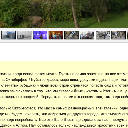
жизни, когда исполняется мечта. Пусть не самая заветная, но все же меч
на Октоберфест! Буйство красок, море пива, девушки в дразнящих плат
 клетчатых рубашках - люди всех стран стремятся попасть сюда и готов
товка заключалась в том, что мы сказали Диме - «хотим!» Итог - мы в ц
аряжаясь его энергией. Передать словами это невозможно, там надо поб
 только Октоберфест, это масса самых разнообразных впечатлений, одно 
где мы будем ночевать, как добраться до другого города, что съедобного
о надо попробовать. Все это было блестяще сделано за нас - продумано
Димой и Аллой. Нам оставалось только наслаждаться красотами всех те