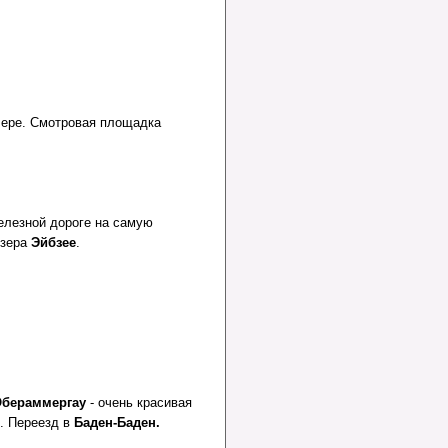
лере. Смотровая площадка
елезной дороге на самую
озера
Эйбзее
.
бераммергау
- очень красивая
.
Переезд в
Баден-Баден.