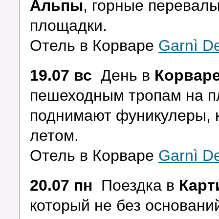
Альпы
, горные перевалы
площадки.
Отель в Корваре
Garnì De
19.07 вс
День в
Корвар
пешеходным тропам на пл
поднимают фуникулеры, 
летом.
Отель в Корваре
Garnì De
20.07 пн
Поездка в
Карт
который не без основани