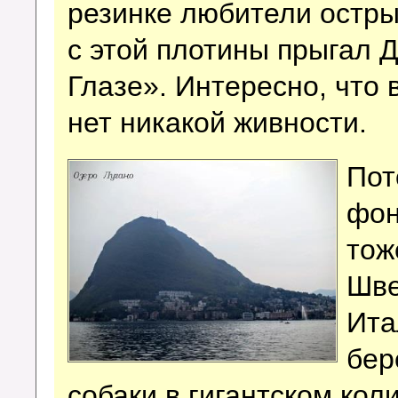
резинке любители остры
с этой плотины прыгал 
Глазе». Интересно, что
нет никакой живности.
Пот
фон
тож
Шве
Ита
бер
собаки в гигантском кол