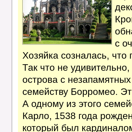
дек
Кро
обн
с о
Хозяйка созналась, что 
Так что не удивительно,
острова с незапамятны
семейству Борромео. Эт
А одному из этого семей
Карло, 1538 года рожден
который был кардинало