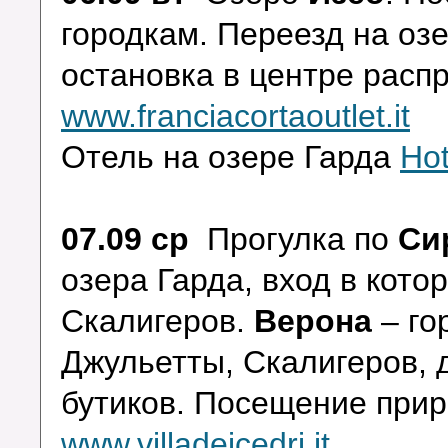
городкам.
Переезд на оз
остановка в центре распр
www.franciacortaoutlet.it
Отель на озере Гарда
Hot
07.09 ср
Прогулка по
Си
озера Гарда, вход в кот
Скалигеров.
Верона
– го
Джульетты, Скалигеров, 
бутиков. Посещение прир
www.villadeicedri.it