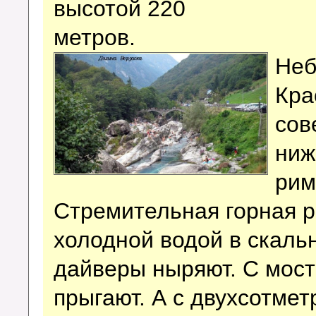
высотой 220
метров.
Неб
Кра
сов
ниж
рим
Стремительная горная р
холодной водой в скальн
дайверы ныряют. С мост
прыгают. А с двухсотме