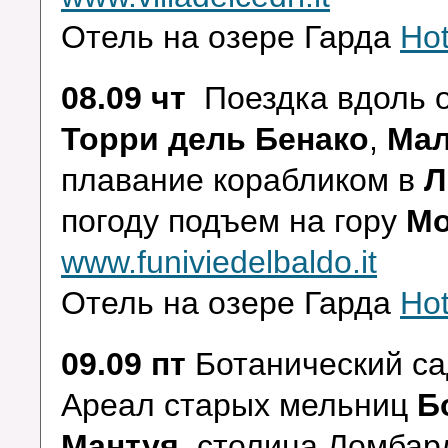
Отель на озере Гарда
Hot
08.09 чт
Поездка вдоль 
Торри дель Бенако
,
Мал
плавание
корабликом в
Л
погоду подъем на гору
Мо
www.funiviedelbaldo.it
Отель на озере Гарда
Hot
09.09 пт
Ботанический с
Ареал старых мельниц
Б
Мантуя
, столица Ломбар