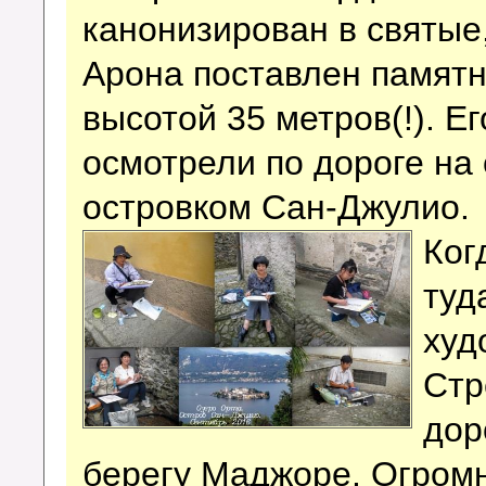
канонизирован в святые,
Арона поставлен памятн
высотой 35 метров(!). Е
осмотрели по дороге на
островком Сан-Джулио.
Ког
туд
худ
Стр
дор
берегу Маджоре. Огромн