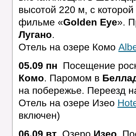
высотой 220 м, с которой
фильме
«
Golden Еye
».
П
Лугано
.
Отель на озере Комо
Alb
05.09 пн
Посещение рос
Комо
.
Паромом в
Белла
на побережье. Переезд н
Отель на озере Изео
Hote
включен)
06.09 вт
Озеро
Изео
.
По