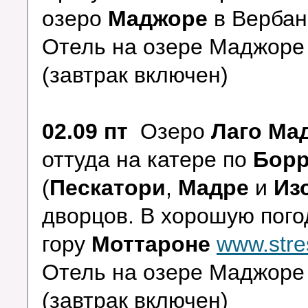
озеро
Маджоре
в Вербан
Отель на озере Маджор
(завтрак включен)
02.09 пт
Озеро
Лаго Ма
оттуда на катере по
Бор
(
Пескатори
,
Мадре
и
Из
дворцов. В хорошую пого
гору
Моттароне
www.stre
Отель на озере Маджор
(завтрак включен)