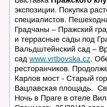
Выставка
Пражского кл
экспозиции. Покупка раст
специалистов. Пешеходна
Градчаны – Пражский гра
и террасные сады под Гра
Вальдштейнский сад – В
сад
www.vrtbovska.cz
. Об
ресторанчиков. Продолже
Карлов мост - Старый го
Вацлавская площадь. Св
Ночь в Праге в отеле В