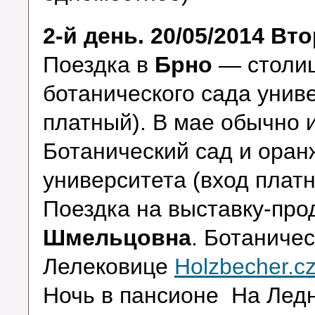
2-й день. 20/05/2014 Вт
Поездка в
Брно
— столи
ботанического сада унив
платный). В мае обычно 
Ботанический сад и ора
университета (вход плат
Поездка на выставку-пр
Шмельцовна
. Ботаниче
Лелековице
Holzbecher.c
Ночь в пансионе На Лед