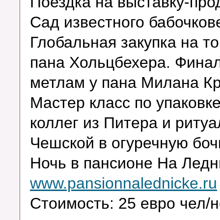
Поездка на выставку-пр
Сад известного бабочков
Глобальная закупка на т
пана Хольцбехера. Фина
метлам у пана Милана К
Мастер класс по упаковк
коллег из Питера и риту
Чешской в огуречную боч
Ночь в пансионе На Лед
www.pansionnalednicke.ru
Стоимость: 25 евро чел/