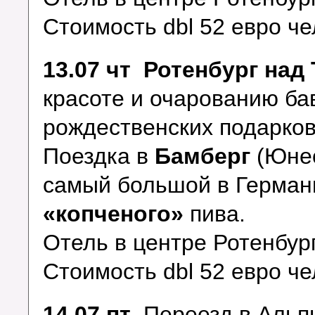
Стоимость dbl 52 евро че
13.07 чт
Ротенбург над
красоте и очарованию ба
рождественских подарков
Поездка в
Бамберг
(Юнес
самый большой в Германи
«копченого»
пива.
Отель в центре Ротенбур
Стоимость dbl 52 евро че
14.07 пт
Переезд в Альп