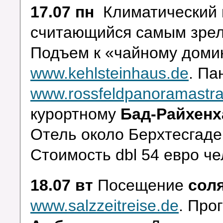
17.07 пн
Климатический
считающийся самым зрел
Подъем к «чайному доми
www.kehlsteinhaus.de
.
Па
www.rossfeldpanoramastr
курортному
Бад-Райхен
Отель около Берхтесгад
Стоимость dbl 54 евро че
18.07 вт
Посещение
сол
www.salzzeitreise.de
. Про