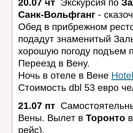
20.07 чт
Экскурсия по
За
Санк-Вольфганг
- сказо
Обед в прибрежном ресто
подадут знаменитый Заль
хорошую погоду подъем 
Переезд в Вену.
Ночь в отеле в Вене
Hote
Стоимость dbl 53 евро че
21.07 пт
Самостоятельны
Вены. Вылет в
Торонто
в
рейс).