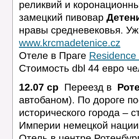
реликвий и коронационны
замецкий пивовар
Детен
нравы средневековья. Уж
www.krcmadetenice.cz
Отеле в Праге
Residence
Стоимость dbl 44 евро че
12.07 ср
Переезд в
Рот
автобаном). По дороге 
исторического города – 
Империи немецкой нации
Отель в центре Ротенбур