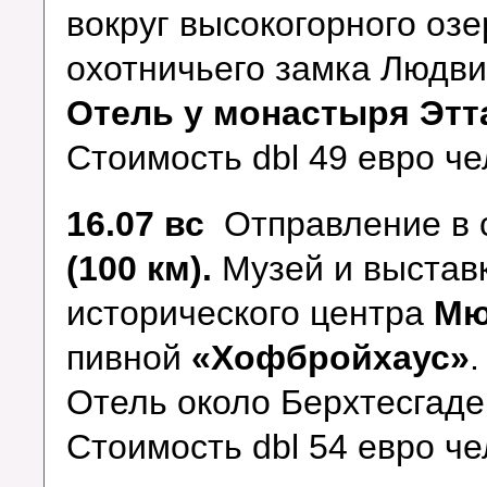
вокруг высокогорного оз
охотничьего замка Людвиг
Отель у монастыря Эт
Стоимость dbl 49 евро ч
16.07 вс
Отправление в 
(100 км).
Музей и выстав
исторического центра
Мю
пивной
«Хофбройхаус»
Отель около Берхтесгад
Стоимость dbl 54 евро че