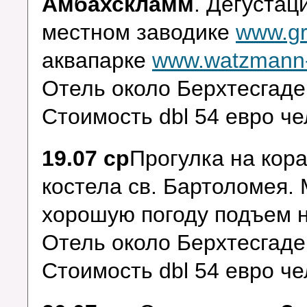
Амбахскламм
. Дегустац
местном заводике
www.gr
аквапарке
www.watzmann-
Отель около Берхтесгад
Стоимость dbl 54 евро че
19.07 ср
Прогулка на кор
костела св. Бартоломея.
хорошую погоду подъем 
Отель около Берхтесгад
Стоимость dbl 54 евро че