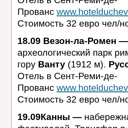
Отель в Сент-Реми-де-
Прованс
www.hotelduchev
Стоимость 32 евро чел/но
18.09 Везон-ла-Ромен 
археологический парк ри
гору
Ванту
(1912 м).
Рус
Отель в Сент-Реми-де-
Прованс
www.hotelduchev
Стоимость 32 евро чел/но
19.09Канны —
набережна