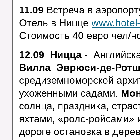
11.09
Встреча в аэропор
Отель в Ницце
www.hotel-
Стоимость 40 евро чел/но
12.09 Ницца
- Английска
Вилла Эврюси-де-Рот
средиземноморской архи
ухоженными садами.
Мон
солнца, праздника, страс
яхтами, «ролс-ройсами» 
дороге остановка в дере