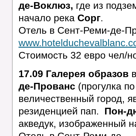
де-Воклюз,
где из подз
начало река
Сорг
.
Отель в Сент-Реми-де-П
www.hotelduchevalblanc.
Стоимость 32 евро чел/но
17.09 Галерея образов
де-Прованс
(прогулка п
величественный город, я
резиденцией пап.
Пон-д
акведук, изображенный н