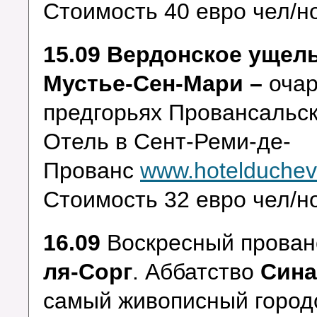
Стоимость 40 евро чел/но
15.09 Вердонское ущел
Мустье-Сен-Мари –
очар
предгорьях Провансальск
Отель в Сент-Реми-де-
Прованс
www.hotelduchev
Стоимость 32 евро чел/но
16.09
Воскресный прован
ля-Сорг
. Аббатство
Сина
самый живописный город