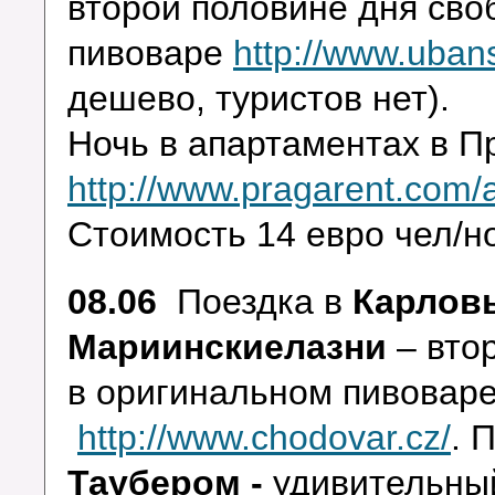
второй половине дня сво
пивоваре
http://www.uban
дешево, туристов нет).
Ночь в апартаментах в 
http://www.pragarent.com/
Стоимость 14 евро чел/но
08.06
Поездка в
Карлов
Мариинскиелазни
– втор
в оригинальном пивоваре
http://www.chodovar.cz/
. 
Таубером -
удивительный