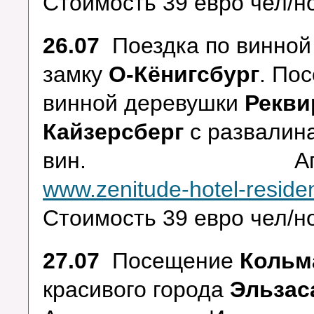
Стоимость 39 евро чел/но
26.07
Поездка по винной
замку
О-Кёнигсбург
. По
винной деревушки
Рекв
Кайзерсберг
с развалин
вин. Апартаме
www.zenitude-hotel-resid
Стоимость 39 евро чел/но
27.07
Посещение
Кольм
красивого города
Эльзас