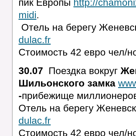
пик Европы
http://chamonix
midi
.
Отель на берегу Женевс
dulac.fr
Стоимость 42 евро чел/но
30.07
Поездка вокруг
Же
Шильонского замка
www
-
прибежище миллионеров 
Отель на берегу Женевс
dulac.fr
Стоимость 42 евро чел/но