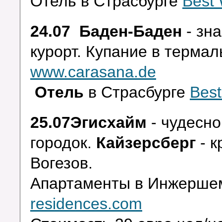
Отель в Страсбурге
Best 
24.07 Баден-Баден
-
зна
курорт. Купание в терма
www.carasana.de
Отель
в Страсбурге
Best
25.07Эгисхайм
-
чудесно
городок.
Кайзерсберг
- к
Вогезов.
Апартаменты в Инжерш
residences.com